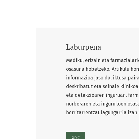
Laburpena
Mediku, erizain eta farmazialar
osasuna hobetzeko. Artikulu hon
informazioa jaso da, iktusa pair
deskribatuz eta seinale klinikoa
eta detekzioaren inguruan, farma
norberaren eta ingurukoen osas
herritarrentzat lagungarria izan
PDF