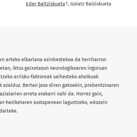
+
Eder Baltziskueta
Goiatz Balziskueta
ien arteko elkarlana ezinbestekoa da herritarron
etan, iktus gaixotasun neurologikoaren inguruan
atzeko arrisku-faktoreak saihesteko aholkuak
k azalduz. Bertan jaso diren gakoekin, prebentzioaren
zialarien arreta erakarri nahi da. Horrez gain,
un-heziketaren sustapenean laguntzeko, edozein
 daiteke.