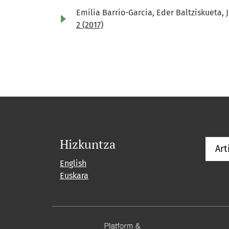
Emilia Barrio-Garcia, Eder Baltziskueta, 
2 (2017)
Hizkuntza
Art
English
Euskara