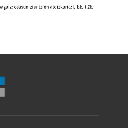
agaiz: osasun-zientzien aldizkaria: Libk. 1 Zk.