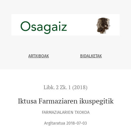
ARTXIBOAK
BIDALKETAK
Libk. 2 Zk. 1 (2018)
Iktusa Farmaziaren ikuspegitik
FARMAZIALARIEN TXOKOA
Argitaratua 2018-07-03