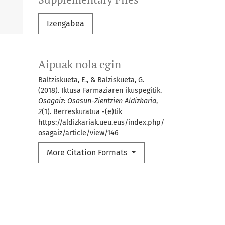
Izengabea
Aipuak nola egin
Baltziskueta, E., & Balziskueta, G.
(2018). Iktusa Farmaziaren ikuspegitik.
Osagaiz: Osasun-Zientzien Aldizkaria
,
2
(1). Berreskuratua -(e)tik
https://aldizkariak.ueu.eus/index.php/
osagaiz/article/view/146
More Citation Formats