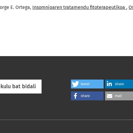
Jorge E. Ortega,
Insomnioaren tratamendu fitoterapeutikoa
,
Os
tweet
share
ikulu bat bidali
share
mail