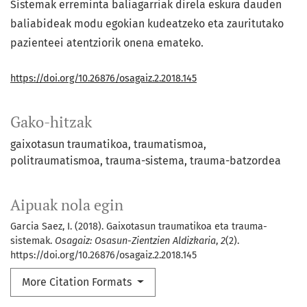
Sistemak erreminta baliagarriak direla eskura dauden
baliabideak modu egokian kudeatzeko eta zauritutako
pazienteei atentziorik onena emateko.
https://doi.org/10.26876/osagaiz.2.2018.145
Gako-hitzak
gaixotasun traumatikoa
traumatismoa
politraumatismoa
trauma-sistema
trauma-batzordea
Aipuak nola egin
Garcia Saez, I. (2018). Gaixotasun traumatikoa eta trauma-
sistemak.
Osagaiz: Osasun-Zientzien Aldizkaria
,
2
(2).
https://doi.org/10.26876/osagaiz.2.2018.145
More Citation Formats