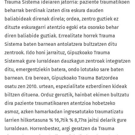
Trauma Sistema ideiaren jatorria: paziente traumatikoen
beharrak berdinak izaten dira eskura dauden
baliabideak direnak direla; ordea, zentro guztiek ez
dituzte eskuragarri atentzio egoki eta osorako behar
diren baliabide guztiak. Errealitate horrek Trauma
Sistema baten barnean antolatzera bultzatzen ditu
zentrook. Ildo honi jarraituz, Gipuzkoako Trauma
Sistemak gure lurraldean dauzkagun zentroak integratzen
ditu, emergentziekin batera, ondo lotutako sare baten
barnean. Era berean, Gipuzkoako Trauma Batzordea
osatu zen 2010. urtean, espezialitate ezberdinen kideak
biltzen dituena. Orduz geroztik, hainbat ekimen bultzatu
dira paziente traumatikoaren atentzioa hobetzeko
asmoz, azken hamarkadan ingresatutako traumatizatu
larrien hilkortasuna % 16,7tik % 8,77ra jaitsi delarik gure
lurraldean. Horrenbestez, argi geratzen da Trauma