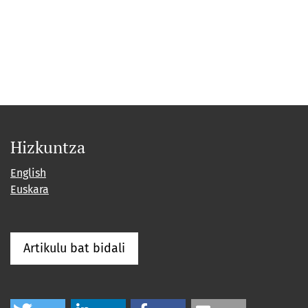
Hizkuntza
English
Euskara
Artikulu bat bidali