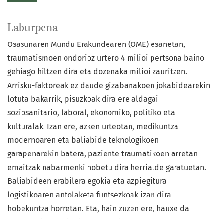
Laburpena
Osasunaren Mundu Erakundearen (OME) esanetan,
traumatismoen ondorioz urtero 4 milioi pertsona baino
gehiago hiltzen dira eta dozenaka milioi zauritzen.
Arrisku-faktoreak ez daude gizabanakoen jokabidearekin
lotuta bakarrik, pisuzkoak dira ere aldagai
soziosanitario, laboral, ekonomiko, politiko eta
kulturalak. Izan ere, azken urteotan, medikuntza
modernoaren eta baliabide teknologikoen
garapenarekin batera, paziente traumatikoen arretan
emaitzak nabarmenki hobetu dira herrialde garatuetan.
Baliabideen erabilera egokia eta azpiegitura
logistikoaren antolaketa funtsezkoak izan dira
hobekuntza horretan. Eta, hain zuzen ere, hauxe da