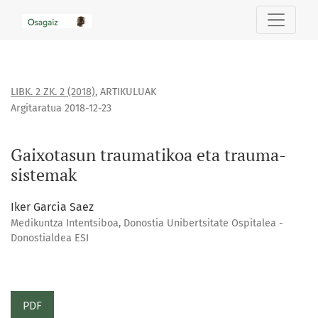
Gaixotasun traumatikoa eta trauma-sistemak
LIBK. 2 ZK. 2 (2018)
,
ARTIKULUAK
Argitaratua 2018-12-23
Gaixotasun traumatikoa eta trauma-
sistemak
Iker Garcia Saez
Medikuntza Intentsiboa, Donostia Unibertsitate Ospitalea -
Donostialdea ESI
PDF