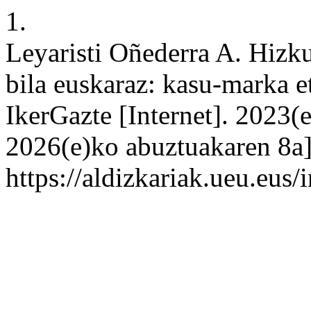
1.
Leyaristi Oñederra A. Hizk
bila euskaraz: kasu-marka e
IkerGazte [Internet]. 2023(
2026(e)ko abuztuakaren 8a];
https://aldizkariak.ueu.eus/