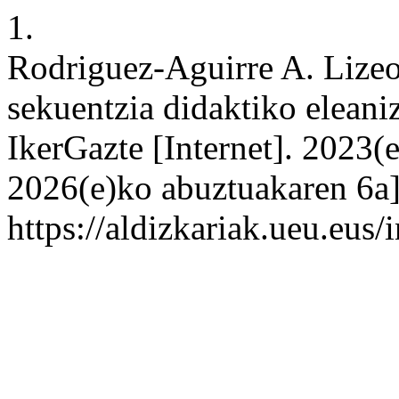
1.
Rodriguez-Aguirre A. Lize
sekuentzia didaktiko eleani
IkerGazte [Internet]. 2023(
2026(e)ko abuztuakaren 6a];
https://aldizkariak.ueu.eus/