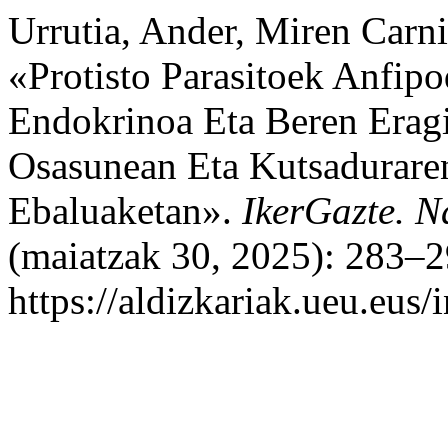
Urrutia, Ander, Miren Carn
«Protisto Parasitoek Anfip
Endokrinoa Eta Beren Eragi
Osasunean Eta Kutsadurare
Ebaluaketan».
IkerGazte. N
(maiatzak 30, 2025): 283–2
https://aldizkariak.ueu.eus/