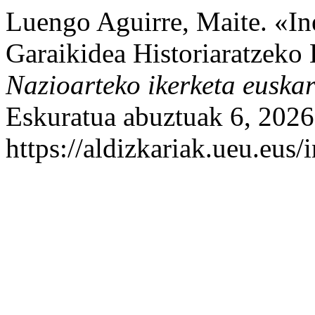
Luengo Aguirre, Maite. «I
Garaikidea Historiaratzeko 
Nazioarteko ikerketa euska
Eskuratua abuztuak 6, 2026
https://aldizkariak.ueu.eus/