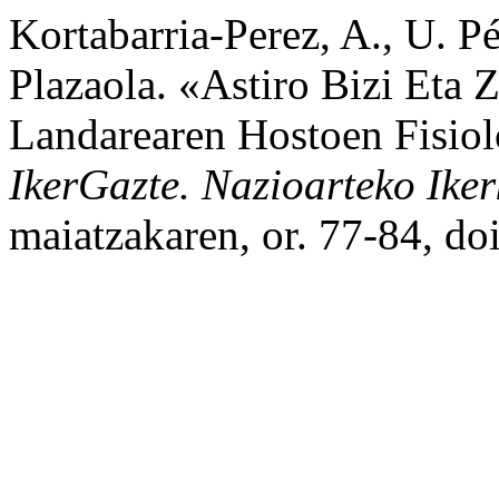
Kortabarria-Perez, A., U. Pé
Plazaola. «Astiro Bizi Eta
Landarearen Hostoen Fisio
IkerGazte. Nazioarteko Ike
maiatzakaren, or. 77-84, do