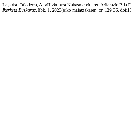
Leyaristi Oñederra, A. «Hizkuntza Nahasmenduaren Adierazle Bila
Ikerketa Euskaraz
, libk. 1, 2023(e)ko maiatzakaren, or. 129-36, doi:1