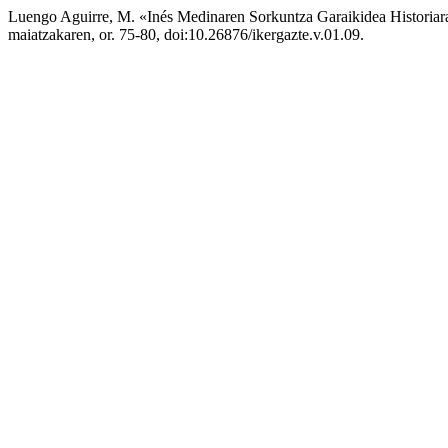
Luengo Aguirre, M. «Inés Medinaren Sorkuntza Garaikidea Historiar
maiatzakaren, or. 75-80, doi:10.26876/ikergazte.v.01.09.