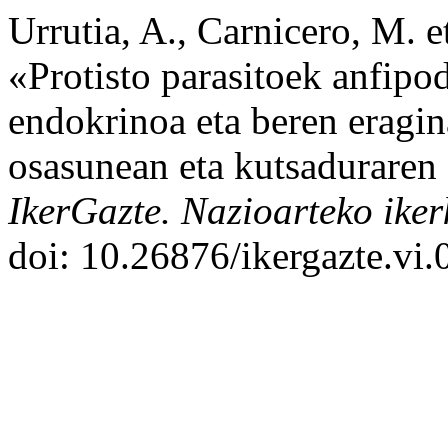
Urrutia, A., Carnicero, M. 
«Protisto parasitoek anfipo
endokrinoa eta beren eragin
osasunean eta kutsaduraren
IkerGazte. Nazioarteko iker
doi: 10.26876/ikergazte.vi.