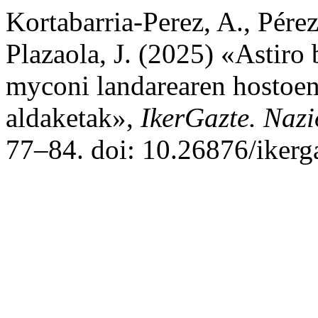
Kortabarria-Perez, A., Pére
Plazaola, J. (2025) «Astiro 
myconi landarearen hostoen
aldaketak»,
IkerGazte. Nazi
77–84. doi: 10.26876/ikerga