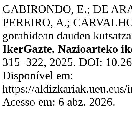
GABIRONDO, E.; DE ARA
PEREIRO, A.; CARVALHO 
gorabidean dauden kutsatzai
IkerGazte. Nazioarteko ik
315–322, 2025. DOI: 10.268
Disponível em:
https://aldizkariak.ueu.eus/
Acesso em: 6 abz. 2026.