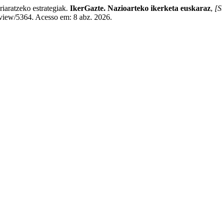
aratzeko estrategiak.
IkerGazte. Nazioarteko ikerketa euskaraz
,
[S
e/view/5364. Acesso em: 8 abz. 2026.