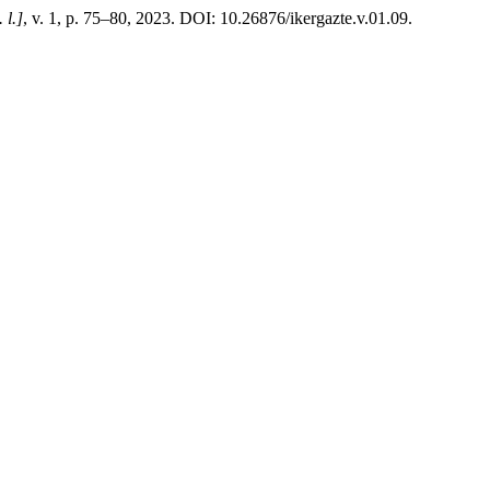
. l.]
, v. 1, p. 75–80, 2023. DOI: 10.26876/ikergazte.v.01.09.