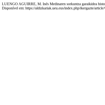
LUENGO AGUIRRE, M. Inés Medinaren sorkuntza garaikidea histori
Disponível em: https://aldizkariak.ueu.eus/index.php/ikergazte/articl