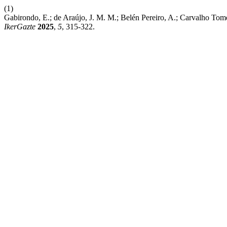
(1)
Gabirondo, E.; de Araújo, J. M. M.; Belén Pereiro, A.; Carvalho To
IkerGazte
2025
,
5
, 315-322.