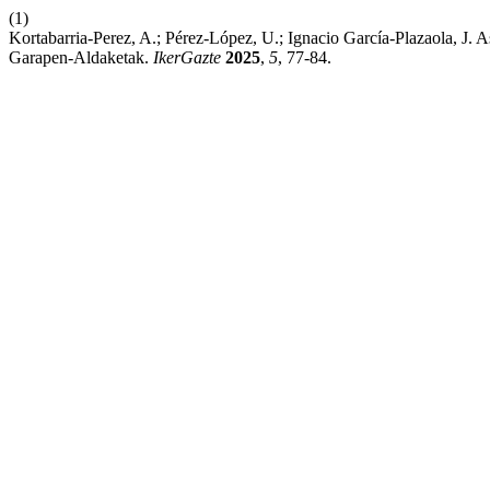
(1)
Kortabarria-Perez, A.; Pérez-López, U.; Ignacio García-Plazaola, J.
Garapen-Aldaketak.
IkerGazte
2025
,
5
, 77-84.