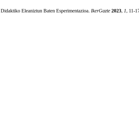
Didaktiko Eleaniztun Baten Esperimentazioa.
IkerGazte
2023
,
1
, 11-1