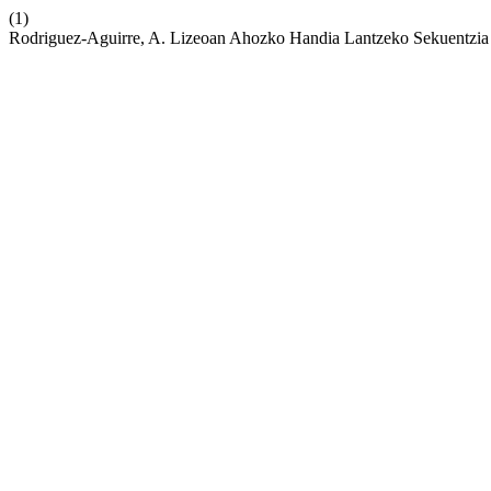
(1)
Rodriguez-Aguirre, A. Lizeoan Ahozko Handia Lantzeko Sekuentzia 