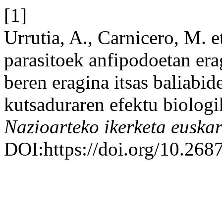
[1]
Urrutia, A., Carnicero, M. 
parasitoek anfipodoetan er
beren eragina itsas baliabi
kutsaduraren efektu biolog
Nazioarteko ikerketa euska
DOI:https://doi.org/10.2687