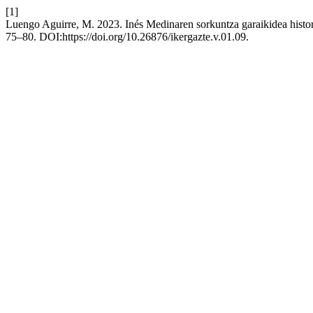
[1]
Luengo Aguirre, M. 2023. Inés Medinaren sorkuntza garaikidea histor
75–80. DOI:https://doi.org/10.26876/ikergazte.v.01.09.