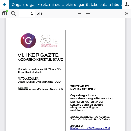
Ongarri organiko eta mineralarekin ongarritutako patata laborearen N2O isuriak eta sentsore optikoen bidezko nitrogenoaren diagnosi nutrizionala