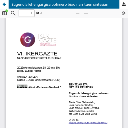
Eugenola lehengai gisa polimero biooinarrituen sintesian