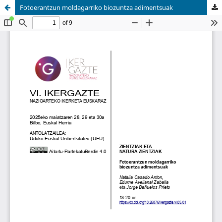
Fotoerantzun moldagarriko biozuntza adimentsuak