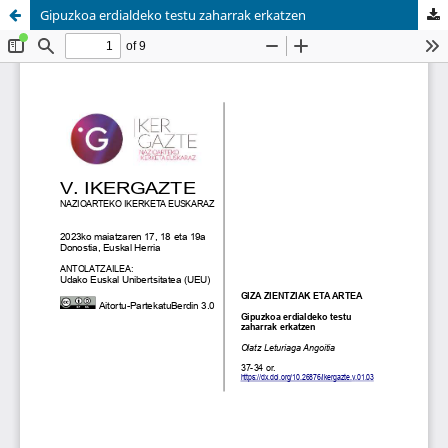
Gipuzkoa erdialdeko testu zaharrak erkatzen