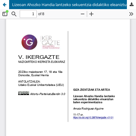
Lizeoan Ahozko Handia lantzeko sekuentzia didaktiko eleaniztun baten esperimentazioa