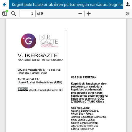
Kognitiboki hauskorrak diren pertsonengan narriadura kognitiboa eta dementzia prebenitzeko esku-hartze kognitibo eta sozio-emozional baten proposamena: GOIZ ZAINDUtik CITA GO-ONera